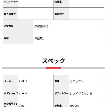
-
-
ワンオーナー
禁煙車
-
輸入車属性
新車物件
法定整備込
法定整備
保証無
保証
スペック
いすゞ
ピアッツァ
メーカー
車種
クーペ
レッドブラックⅡ
ボディタイプ
ボディカラー
車台番号下3
926
1900cc
排気量