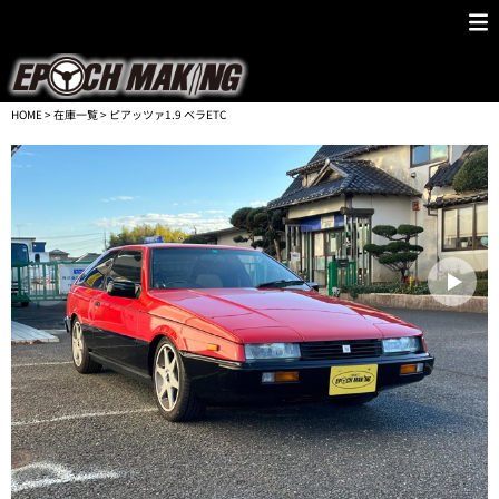
HOME
>
在庫一覧
> ピアッツァ1.9 ベラETC