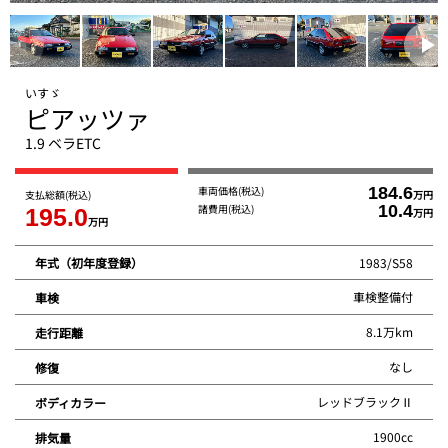
いすゞ
ピアッツァ
1.9 ベラETC
車両価格
(税込)
184.6
支払総額
(税込)
万円
諸費用
(税込)
10.4
195.0
万円
万円
1983/S58
年式（初年度登録）
車検整備付
車検
8.1万km
走行距離
なし
修復
レッドブラックⅡ
ボディカラー
1900cc
排気量